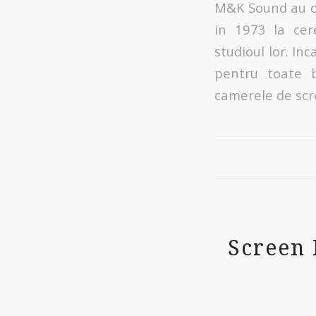
M&K Sound au o 
in 1973 la cer
studioul lor. In
pentru toate b
camerele de scr
Screen 