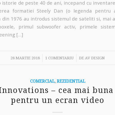
istorie de peste 40 de ani, incepand cu inventar
erea formatiei Steely Dan (o legenda pentru au
ca din 1976 au introdus sistemul de sateliti si, mai 
oxele, primul subwoofer activ, primele sist
eening […]
/
/
28 MARTIE 2018
1 COMENTARIU
DE
AV DESIGN
COMERCIAL
,
REZIDENTIAL
Innovations – cea mai buna
pentru un ecran video