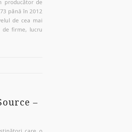
n producător de
973 până în 2012
velul de cea mai
 de firme, lucru
Source –
ținători care o