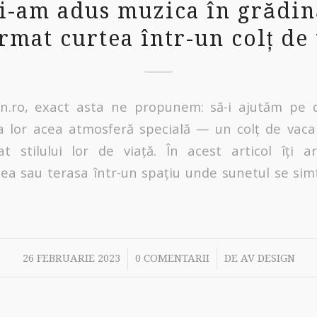
-am adus muzica în grădin
rmat curtea într-un colț de
n.ro, exact asta ne propunem: să-i ajutăm pe cl
a lor acea atmosferă specială — un colț de vac
at stilului lor de viață. În acest articol îți
ea sau terasa într-un spațiu unde sunetul se simt
/
/
26 FEBRUARIE 2023
0 COMENTARII
DE
AV DESIGN