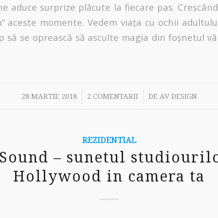
ne aduce surprize plăcute la fiecare pas. Crescând
” aceste momente. Vedem viața cu ochii adultul
p să se oprească să asculte magia din foșnetul v
/
/
28 MARTIE 2018
2 COMENTARII
DE
AV DESIGN
REZIDENTIAL
ound – sunetul studiouril
Hollywood in camera ta