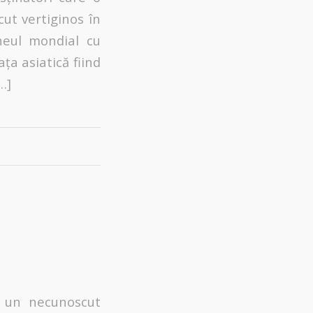
cut vertiginos în
rneul mondial cu
ța asiatică fiind
…]
e un necunoscut