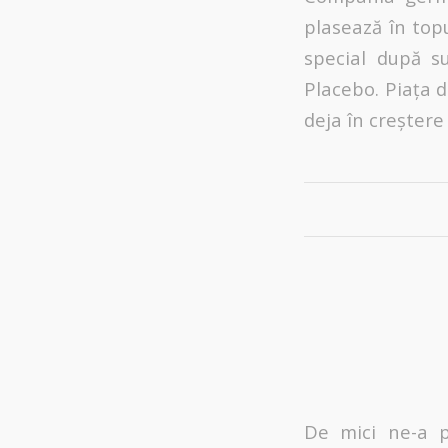
plasează în topu
special după su
Placebo. Piața d
deja în creștere
De mici ne-a p