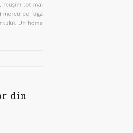
, reușim tot mai
ui mereu pe fugă
ântului. Un home
or din