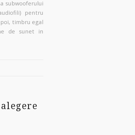
ea subwooferului
diofili) pentru
apoi, timbru egal
eme de sunet in
 alegere