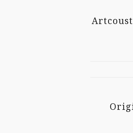
Artcoust
Orig