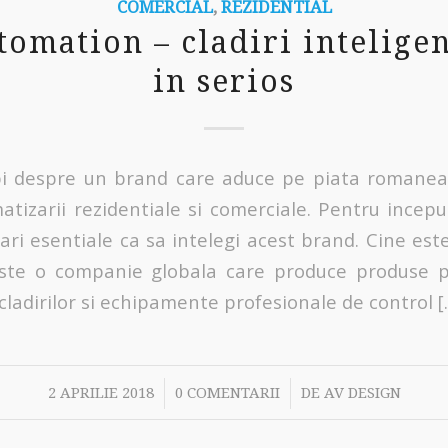
COMERCIAL
,
REZIDENTIAL
omation – cladiri inteligen
in serios
bi despre un brand care aduce pe piata romaneas
tizarii rezidentiale si comerciale. Pentru ince
ari esentiale ca sa intelegi acest brand. Cine est
ste o companie globala care produce produse p
ladirilor si echipamente profesionale de control [
/
/
2 APRILIE 2018
0 COMENTARII
DE
AV DESIGN