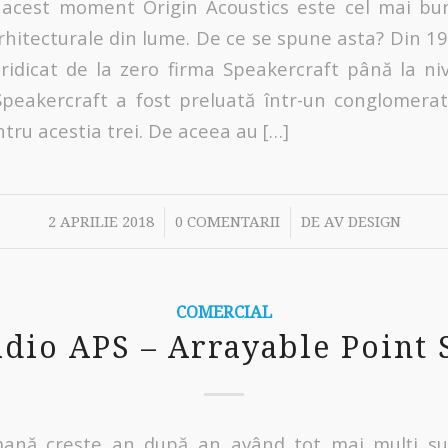
 acest moment Origin Acoustics este cel mai bu
rhitecturale din lume. De ce se spune asta? Din 1
ridicat de la zero firma Speakercraft până la ni
peakercraft a fost preluată într-un conglomerat
tru acestia trei. De aceea au […]
/
/
2 APRILIE 2018
0 COMENTARII
DE
AV DESIGN
COMERCIAL
dio APS – Arrayable Point 
nă crește an după an având tot mai mulți sus