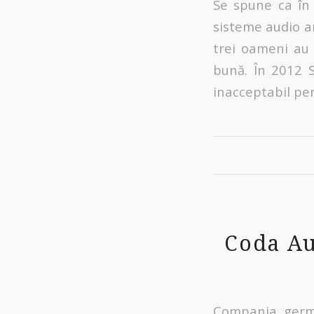
Se spune ca în
sisteme audio a
trei oameni au 
bună. În 2012 S
inacceptabil pen
Coda Au
Compania germa