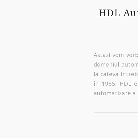
HDL Aut
Astazi vom vor
domeniul automa
la cateva intreb
în 1985, HDL e
automatizare a c