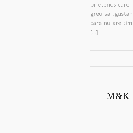
prietenos care 
greu să „gustăm
care nu are tim
[…]
M&K S