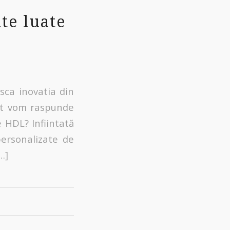
te luate
ca inovatia din
put vom raspunde
e HDL? Infiintată
ersonalizate de
…]