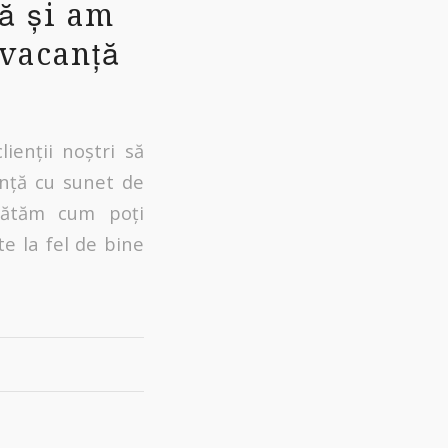
ă și am
 vacanță
ienții noștri să
anță cu sunet de
 arătăm cum poți
e la fel de bine