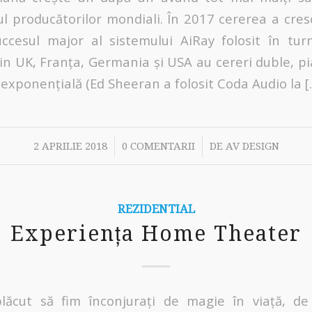
l producătorilor mondiali. În 2017 cererea a cres
ccesul major al sistemului AiRay folosit în tu
in UK, Franța, Germania și USA au cereri duble, pia
 exponențială (Ed Sheeran a folosit Coda Audio la [
/
/
2 APRILIE 2018
0 COMENTARII
DE
AV DESIGN
REZIDENTIAL
Experiența Home Theater
lăcut să fim înconjurați de magie în viață, d